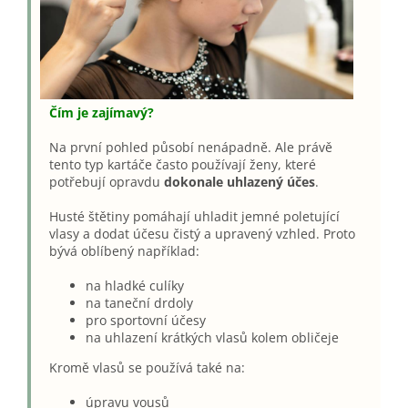
Čím je zajímavý?
Na první pohled působí nenápadně. Ale právě
tento typ kartáče často používají ženy, které
potřebují opravdu
dokonale uhlazený účes
.
Husté štětiny pomáhají uhladit jemné poletující
vlasy a dodat účesu čistý a upravený vzhled. Proto
bývá oblíbený například:
na hladké culíky
na taneční drdoly
pro sportovní účesy
na uhlazení krátkých vlasů kolem obličeje
Kromě vlasů se používá také na:
úpravu vousů