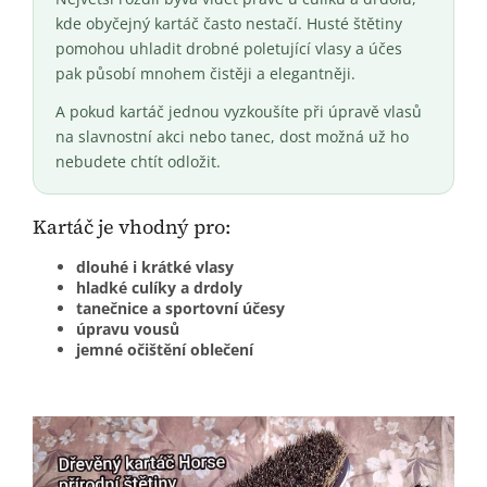
kde obyčejný kartáč často nestačí. Husté štětiny
pomohou uhladit drobné poletující vlasy a účes
pak působí mnohem čistěji a elegantněji.
A pokud kartáč jednou vyzkoušíte při úpravě vlasů
na slavnostní akci nebo tanec, dost možná už ho
nebudete chtít odložit.
Kartáč je vhodný pro:
dlouhé i krátké vlasy
hladké culíky a drdoly
tanečnice a sportovní účesy
úpravu vousů
jemné očištění oblečení