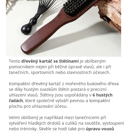
Tento
dřevěný kartáč se štětinami
je oblíbeným
pomocníkem nejen při běžné úpravě vlasů, ale i při
tanečních, sportovních nebo slavnostních účesech.
Kompaktní dřevěný kartáč z mořeného bukového dřeva
se díky hustým svazkům štětin postará o precizní
uhlazení vlasů. Štětiny jsou uspořádány v
6 hustých
řadách
, které společně vytváří pevnou a kompaktní
plochu pro uhlazování účesu.
Velmi oblíbený je například mezi tanečnicemi při
vytváření hladkých drdolů a culíků na soutěže, vystoupení
nebo tréninky. Skvěle se hodí také pro
úpravu vousů