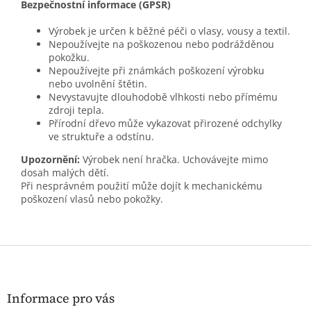
Bezpečnostní informace (GPSR)
Výrobek je určen k běžné péči o vlasy, vousy a textil.
Nepoužívejte na poškozenou nebo podrážděnou
pokožku.
Nepoužívejte při známkách poškození výrobku
nebo uvolnění štětin.
Nevystavujte dlouhodobě vlhkosti nebo přímému
zdroji tepla.
Přírodní dřevo může vykazovat přirozené odchylky
ve struktuře a odstínu.
Upozornění:
Výrobek není hračka. Uchovávejte mimo
dosah malých dětí.
Při nesprávném použití může dojít k mechanickému
poškození vlasů nebo pokožky.
Z
á
p
a
Informace pro vás