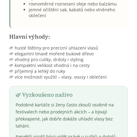
rovnoměrné roznesení oleje nebo balzámu
jemné očištění sak, kabátů nebo vlněného
oblečení
Hlavní výhody:
🌱 husté štětiny pro precizní uhlazení vlasů
🌱 elegantní tmavě mořené bukové dřevo
🌱 vhodný pro culíky, drdoly i styling
🌱 kompaktní velikost vhodná i na cesty
🌱 příjemný a lehký do ruky
🌱 více možností využití – vlasy, vousy i oblečení
🌿 Vyzkoušeno naživo
Podobné kartáče si ženy často zkouší osobně na
festivalech nebo prodejních akcích – a bývají
překvapené, jak dobře dokáže uhladit vlasy bez
tahání.
Největší rozdíl bývá vidět právě u culíků a drdolů,