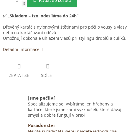
Přidat do košíku
✅ „Skladem – tzn. odesíláme do 24h“
Dřevěný kartáč s nylonovými štětinami pro péči o vousy a vlasy
nebo na kartáčování oděvů.
Umožňují dokonalé uhlazení vlasů při stylingu drdolů a culíků.
Detailní informace
ZEPTAT SE
SDÍLET
Jsme pečliví
Specializujeme se. Vybíráme jen hřebeny a
kartáče, které jsme sami vyzkoušeli, které dávají
smysl a dobře fungují v praxi.
Poradenství
Nevíte si rady? Na webu najdete jednoduché