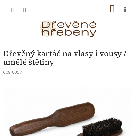
Přejít
NÁKU
na
obsah
KOŠÍK
Dřevěný kartáč na vlasy i vousy /
umělé štětiny
C08-0057