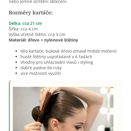
nebo jemné očištění oblečení.
Rozměry kartáče:
Délka: cca 21 cm
Šířka: cca 4 cm
Výška včetně štětin: cca 3 cm
Materiál: dřevo + nylonové štětiny
tělo kartáče: bukové dřevo (tmavě hnědé moření)
husté štětiny uspořádané v 6 řadách
vhodný pro uhlazování vlasů i styling
dobře padne do ruky
více možností využití