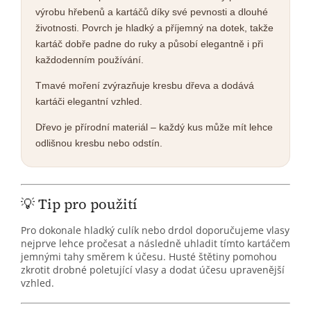
výrobu hřebenů a kartáčů díky své pevnosti a dlouhé
životnosti. Povrch je hladký a příjemný na dotek, takže
kartáč dobře padne do ruky a působí elegantně i při
každodenním používání.
Tmavé moření zvýrazňuje kresbu dřeva a dodává
kartáči elegantní vzhled.
Dřevo je přírodní materiál – každý kus může mít lehce
odlišnou kresbu nebo odstín.
💡 Tip pro použití
Pro dokonale hladký culík nebo drdol doporučujeme vlasy
nejprve lehce pročesat a následně uhladit tímto kartáčem
jemnými tahy směrem k účesu. Husté štětiny pomohou
zkrotit drobné poletující vlasy a dodat účesu upravenější
vzhled.