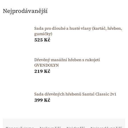
Nejprodávanější
Sada pro dlouhé a husté vlasy (kartáč, hřeben,
gumičky)
525 Kč
Dřevěný masážní hřeben s rukojetí
GVENDOLYN
219 Kč
Sada dřevěných hřebenů Santal Classic 2v1
399 Kč
Ř
a