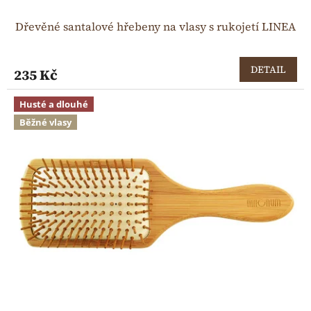
Dřevěné santalové hřebeny na vlasy s rukojetí LINEA
DETAIL
235 Kč
Husté a dlouhé
Běžné vlasy