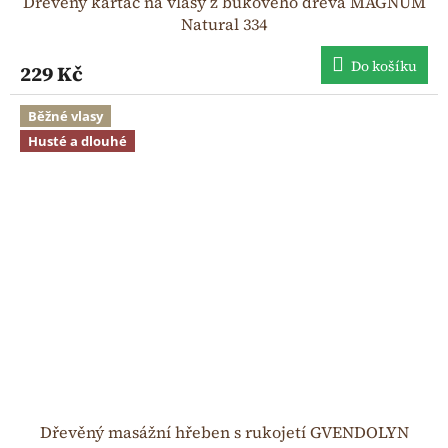
Dřevěný kartáč na vlasy z bukového dřeva MAGNUM
Natural 334
Do košíku
229 Kč
Běžné vlasy
Husté a dlouhé
Dřevěný masážní hřeben s rukojetí GVENDOLYN