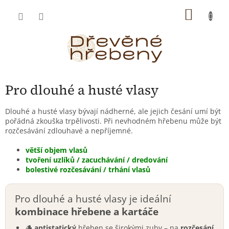
Přejít
NÁKU
na
obsah
KOŠÍK
Pro dlouhé a husté vlasy
Dlouhé a husté vlasy bývají nádherné, ale jejich česání umí být
pořádná zkouška trpělivosti. Při nevhodném hřebenu může být
rozčesávání zdlouhavé a nepříjemné.
větší objem vlasů
tvoření uzlíků / zacuchávání / dredování
bolestivé rozčesávání / trhání vlasů
Pro dlouhé a husté vlasy je ideální
kombinace hřebene a kartáče
🪵
antistatický
hřeben se širokými zuby – na
rozčesání