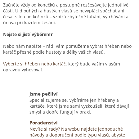
Začněte vždy od konečků a postupně rozčesávejte jednotlivé
části. U dlouhých a hustých vlasů se nevyplácí spěchat ani
česat silou od kořínků – vzniká zbytečné tahání, vytrhávání a
únava při každém česání.
Nejste si jistí výběrem?
Nebo nám napište – rádi vám pomůžeme vybrat hřeben nebo
kartáč přesně podle hustoty a délky vašich vlasů.
Vyberte si hřeben nebo kartáč
, který bude vašim vlasům
opravdu vyhovovat.
Jsme pečliví
Specializujeme se. Vybíráme jen hřebeny a
kartáče, které jsme sami vyzkoušeli, které dávají
smysl a dobře fungují v praxi.
Poradenství
Nevíte si rady? Na webu najdete jednoduché
návody a doporučení podle typu vlasů, abyste