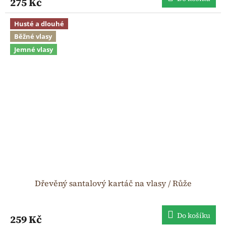
275 Kč
Husté a dlouhé
Běžné vlasy
Jemné vlasy
Dřevěný santalový kartáč na vlasy / Růže
Do košíku
259 Kč