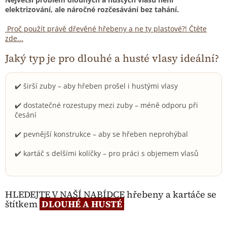
elektrizování, ale náročné rozčesávání bez tahání.
Proč použít právě dřevěné hřebeny a ne ty plastové?! Čtěte
zde...
Jaký typ je pro dlouhé a husté vlasy ideální?
✔️ širší zuby – aby hřeben prošel i hustými vlasy
✔️ dostatečné rozestupy mezi zuby – méně odporu při
česání
✔️ pevnější konstrukce – aby se hřeben neprohýbal
✔️ kartáč s delšími kolíčky – pro práci s objemem vlasů
HLEDEJTE V NAŠÍ NABÍDCE hřebeny a kartáče se
štítkem
DLOUHÉ A HUSTÉ