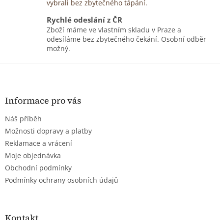
vybrali bez zbytečného tápání.
Rychlé odeslání z ČR
Zboží máme ve vlastním skladu v Praze a
odesíláme bez zbytečného čekání. Osobní odběr
možný.
Z
á
p
a
Informace pro vás
t
Náš příběh
í
Možnosti dopravy a platby
Reklamace a vrácení
Moje objednávka
Obchodní podmínky
Podmínky ochrany osobních údajů
Kontakt