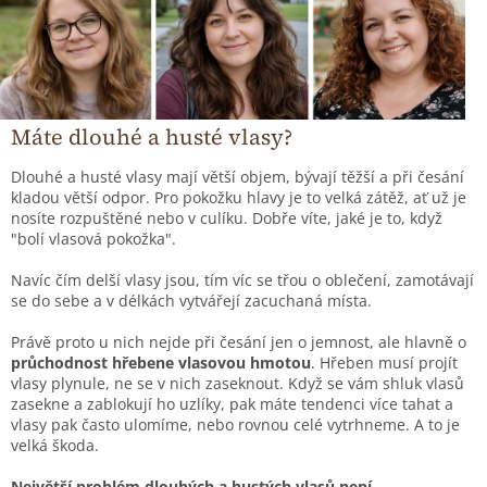
Máte dlouhé a husté vlasy?
Dlouhé a husté vlasy mají větší objem, bývají těžší a při česání
kladou větší odpor. Pro pokožku hlavy je to velká zátěž, ať už je
nosíte rozpuštěné nebo v culíku. Dobře víte, jaké je to, když
"bolí vlasová pokožka".
Navíc čím delší vlasy jsou, tím víc se třou o oblečení, zamotávají
se do sebe a v délkách vytvářejí zacuchaná místa.
Právě proto u nich nejde při česání jen o jemnost, ale hlavně o
průchodnost hřebene vlasovou hmotou
. Hřeben musí projít
vlasy plynule, ne se v nich zaseknout. Když se vám shluk vlasů
zasekne a zablokují ho uzlíky, pak máte tendenci více tahat a
vlasy pak často ulomíme, nebo rovnou celé vytrhneme. A to je
velká škoda.
Největší problém dlouhých a hustých vlasů není