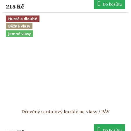
Do košíku
215 Kč
Husté a dlouhé
Běžné vlasy
Jemné vlasy
Dřevěný santalový kartáč na vlasy / PÁV
Do košíku