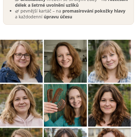
délek a šetrné uvolnění uzlíků
🌿 pevnější kartáč – na
promasírování pokožky hlavy
a každodenní
úpravu účesu