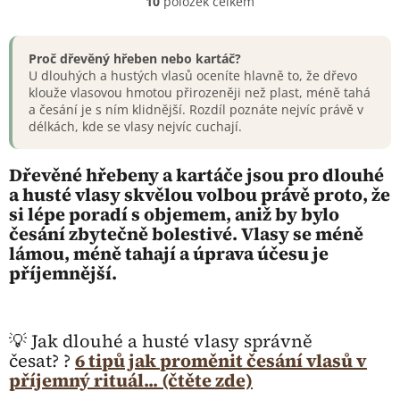
10
položek celkem
O
v
l
á
Proč dřevěný hřeben nebo kartáč?
d
U dlouhých a hustých vlasů oceníte hlavně to, že dřevo
a
klouže vlasovou hmotou přirozeněji než plast, méně tahá
c
a česání je s ním klidnější. Rozdíl poznáte nejvíc právě v
í
délkách, kde se vlasy nejvíc cuchají.
p
r
Dřevěné hřebeny a kartáče jsou pro dlouhé
v
a husté vlasy skvělou volbou právě proto, že
k
y
si lépe poradí s objemem, aniž by bylo
v
česání zbytečně bolestivé. Vlasy se méně
ý
lámou, méně tahají a úprava účesu je
p
příjemnější.
i
s
u
💡 Jak dlouhé a husté vlasy správně
česat? ?
6 tipů jak proměnit česání vlasů v
příjemný rituál... (čtěte zde)