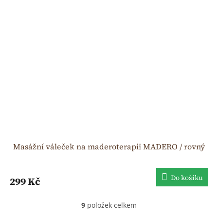
Masážní váleček na maderoterapii MADERO / rovný
Do košíku
299 Kč
9
položek celkem
O