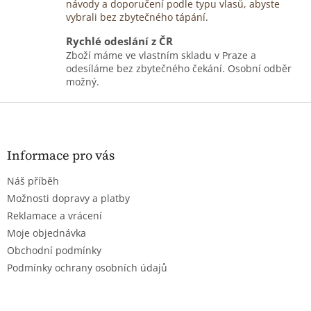
návody a doporučení podle typu vlasů, abyste
vybrali bez zbytečného tápání.
Rychlé odeslání z ČR
Zboží máme ve vlastním skladu v Praze a
odesíláme bez zbytečného čekání. Osobní odběr
možný.
Z
á
p
a
Informace pro vás
t
Náš příběh
í
Možnosti dopravy a platby
Reklamace a vrácení
Moje objednávka
Obchodní podmínky
Podmínky ochrany osobních údajů