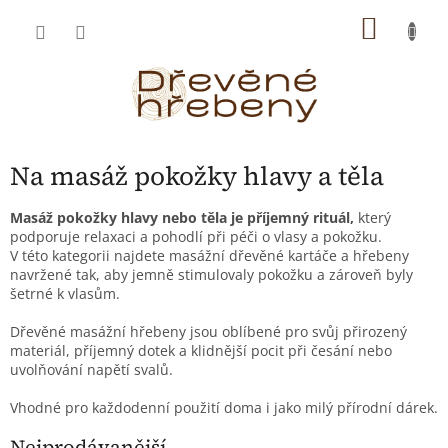
Přejít
NÁKU
na
obsah
KOŠÍK
Na masáž pokožky hlavy a těla
Masáž pokožky hlavy nebo těla je příjemný rituál,
který
podporuje relaxaci a pohodlí při péči o vlasy a pokožku.
V této kategorii najdete masážní dřevěné kartáče a hřebeny
navržené tak, aby jemně stimulovaly pokožku a zároveň byly
šetrné k vlasům.
Dřevěné masážní hřebeny jsou oblíbené pro svůj přirozený
materiál, příjemný dotek a klidnější pocit při česání nebo
uvolňování napětí svalů.
Vhodné pro každodenní použití doma i jako milý přírodní dárek.
Nejprodávanější