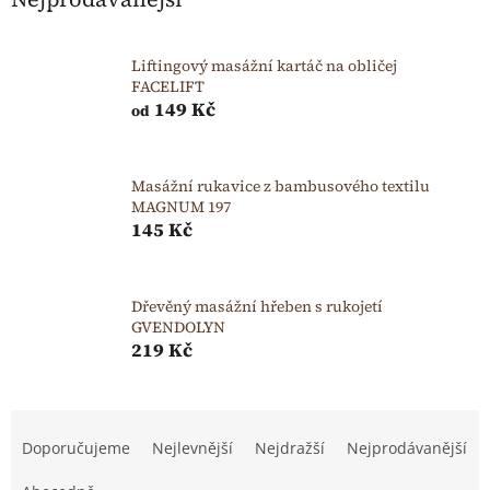
Liftingový masážní kartáč na obličej
FACELIFT
149 Kč
od
Masážní rukavice z bambusového textilu
MAGNUM 197
145 Kč
Dřevěný masážní hřeben s rukojetí
GVENDOLYN
219 Kč
Ř
a
Doporučujeme
Nejlevnější
Nejdražší
Nejprodávanější
z