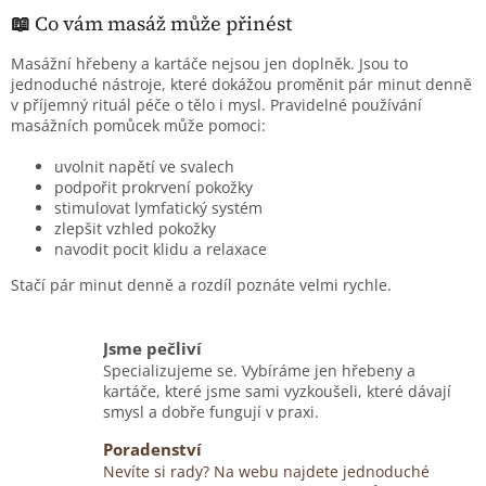
v
l
📖
Co vám masáž může přinést
á
d
Masážní hřebeny a kartáče nejsou jen doplněk. Jsou to
a
jednoduché nástroje, které dokážou proměnit pár minut denně
c
v příjemný rituál péče o tělo i mysl. Pravidelné používání
í
masážních pomůcek může pomoci:
p
r
uvolnit napětí ve svalech
v
podpořit prokrvení pokožky
k
stimulovat lymfatický systém
y
zlepšit vzhled pokožky
v
navodit pocit klidu a relaxace
ý
Stačí pár minut denně a rozdíl poznáte velmi rychle.
p
i
s
Jsme pečliví
u
Specializujeme se. Vybíráme jen hřebeny a
kartáče, které jsme sami vyzkoušeli, které dávají
smysl a dobře fungují v praxi.
Poradenství
Nevíte si rady? Na webu najdete jednoduché