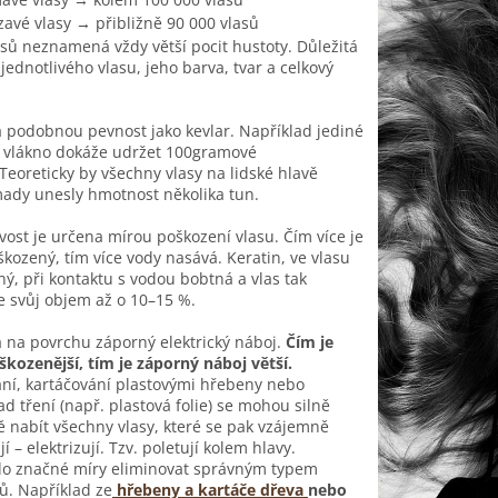
zavé vlasy → přibližně 90 000 vlasů
asů neznamená vždy větší pocit hustoty. Důležitá
a jednotlivého vlasu, jeho barva, tvar a celkový
 podobnou pevnost jako kevlar. Například jediné
é vlákno dokáže udržet 100gramové
 Teoreticky by všechny vlasy na lidské hlavě
ady unesly hmotnost několika tun.
ost je určena mírou poškození vlasu. Čím více je
škozený, tím více vody nasává. Keratin, ve vlasu
ý, při kontaktu s vodou bobtná a vlas tak
e svůj objem až o 10–15 %.
 na povrchu záporný elektrický náboj.
Čím je
škozenější, tím je záporný náboj větší.
ání, kartáčování plastovými hřebeny nebo
ad tření (např. plastová folie) se mohou silně
 nabít všechny vlasy, které se pak vzájemně
í – elektrizují. Tzv. poletují kolem hlavy.
 do značné míry eliminovat správným typem
ů. Například ze
hřebeny a kartáče dřeva
nebo