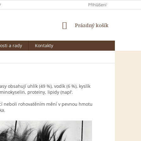
VRÁCENÍ
MOJE OBJEDNÁVKA
OBCHODNÍ PODMÍNKY
Přihlášení
POD
NÁKUPNÍ
Prázdný košík
KOŠÍK
osti a rady
Kontakty
y obsahují uhlík (49 %), vodík (6 %), kyslík
minokyselin, proteiny, lipidy (např.
ací neboli rohovatěním mění v pevnou hmotu
ka.