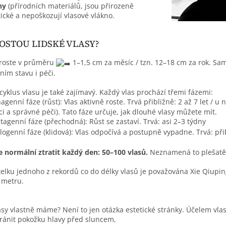
ny
(přírodních materiálů, jsou přirozeně
tické a nepoškozují vlasové vlákno.
ROSTOU LIDSKÉ VLASY?
aroste v průměru
1–1,5 cm za měsíc / tzn. 12–18 cm za rok. Sam
ním stavu i péči.
 cyklus vlasu je také zajímavý. Každý vlas prochází třemi fázemi:
genní fáze (růst): Vlas aktivně roste. Trvá přibližně: 2 až 7 let / u n
ci a správné péči). Tato fáze určuje, jak dlouhé vlasy můžete mít.
tagenní fáze (přechodná): Růst se zastaví. Trvá: asi 2–3 týdny
logenní fáze (klidová): Vlas odpočívá a postupně vypadne. Trvá: při
e normální ztratit každý den: 50–100 vlasů.
Neznamená to plešatění
telku jednoho z rekordů co do délky vlasů je považována Xie Qiuping
 metru.
asy vlastně máme? Není to jen otázka estetické stránky. Účelem vlasů
ránit pokožku hlavy před sluncem,