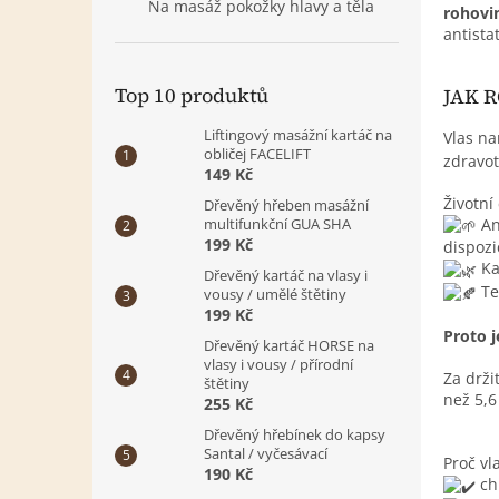
Na masáž pokožky hlavy a těla
rohovi
antista
Top 10 produktů
JAK 
Liftingový masážní kartáč na
Vlas n
obličej FACELIFT
zdravot
149 Kč
Životní
Dřevěný hřeben masážní
Ana
multifunkční GUA SHA
199 Kč
dispozi
Ka
Dřevěný kartáč na vlasy i
Te
vousy / umělé štětiny
199 Kč
Proto j
Dřevěný kartáč HORSE na
vlasy i vousy / přírodní
Za drži
štětiny
než 5,6
255 Kč
Dřevěný hřebínek do kapsy
Santal / vyčesávací
Proč vl
190 Kč
ch