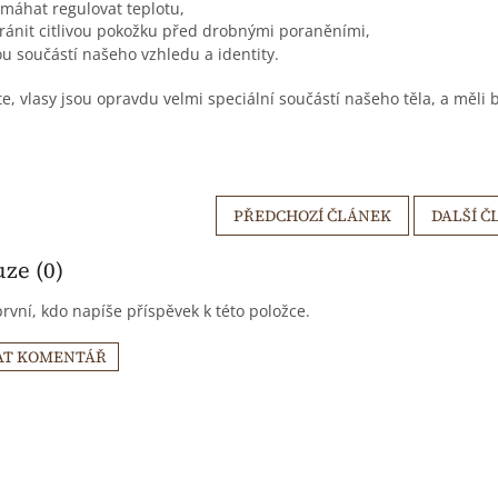
máhat regulovat teplotu,
ránit citlivou pokožku před drobnými poraněními,
u součástí našeho vzhledu a identity.
íte, vlasy jsou opravdu velmi speciální součástí našeho těla, a měli
PŘEDCHOZÍ ČLÁNEK
DALŠÍ Č
ze (0)
rvní, kdo napíše příspěvek k této položce.
AT KOMENTÁŘ