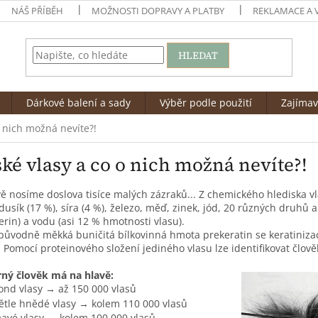
NÁŠ PŘÍBĚH
MOŽNOSTI DOPRAVY A PLATBY
REKLAMACE A 
HLEDAT
Dárkové balení a sady
Výběr podle použití
Zajímav
o nich možná nevíte?!
ké vlasy a co o nich možná nevíte?!
ě nosíme doslova tisíce malých zázraků... Z chemického hlediska vlas
 dusík (17 %), síra (4 %), železo, měď, zinek, jód, 20 různých druhů a
erin) a vodu (asi 12 % hmotnosti vlasu).
 původně měkká buničitá bílkovinná hmota prekeratin se keratiniz
. Pomocí proteinového složení jediného vlasu lze identifikovat člově
ný člověk má na hlavě:
ond vlasy → až 150 000 vlasů
ětle hnědé vlasy → kolem 110 000 vlasů
avé vlasy → kolem 100 000 vlasů