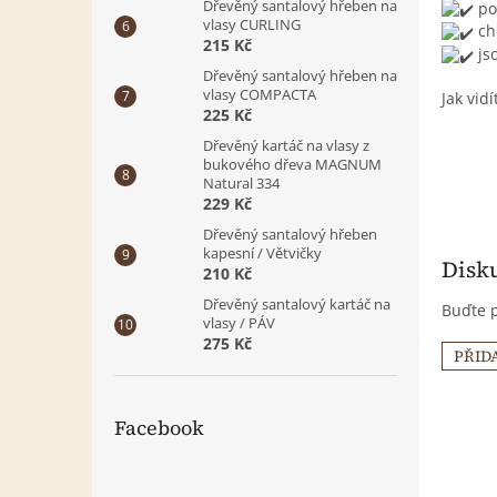
Dřevěný santalový hřeben na
po
vlasy CURLING
ch
215 Kč
jso
Dřevěný santalový hřeben na
vlasy COMPACTA
Jak vid
225 Kč
Dřevěný kartáč na vlasy z
bukového dřeva MAGNUM
Natural 334
229 Kč
Dřevěný santalový hřeben
kapesní / Větvičky
Disku
210 Kč
Dřevěný santalový kartáč na
Buďte p
vlasy / PÁV
275 Kč
PŘID
Facebook