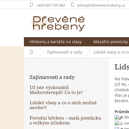
Přejít
+420 607 735 062
eshop@drevene-hrebeny.cz
na
obsah
Hřebeny a kartáče na vlasy
Masážní pomůcky
Domů
Zajímavosti a rady
Lidské vlasy a co 
P
Lids
o
s
Zajímavosti a rady
t
Na hlav
(23 %),
r
Už jste vyzkoušeli
cholest
a
Maderoterapii? Co to je?
Vlas je
n
keratin
Lidské vlasy a co o nich možná
n
nevíte?!
í
Průměr
p
bl
Porodní hřeben – malá pomůcka
s velkým účinkem
a
sv
tm