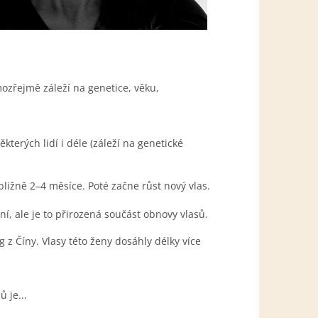
ozřejmě záleží na genetice, věku,
ěkterých lidí i déle (záleží na genetické
bližně 2–4 měsíce. Poté začne růst nový vlas.
, ale je to přirozená součást obnovy vlasů.
 z Číny. Vlasy této ženy dosáhly délky více
 je...