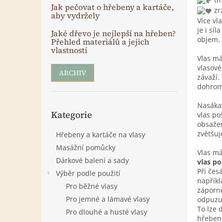
n
Jak pečovat o hřebeny a kartáče,
zr
e
aby vydržely
Více vl
l
je i síl
Jaké dřevo je nejlepší na hřeben?
objem.
Přehled materiálů a jejich
vlastností
Vlas má
vlasov
ARCHIV
závaží.
dohrom
Nasákav
Přeskočit
Kategorie
vlas po
kategorie
obsažen
zvětšuj
Hřebeny a kartáče na vlasy
Masážní pomůcky
Vlas má
Dárkové balení a sady
vlas po
Při čes
Výběr podle použití
napříkl
Pro běžné vlasy
záporně
Pro jemné a lámavé vlasy
odpuzuj
To lze
Pro dlouhé a husté vlasy
hřeben